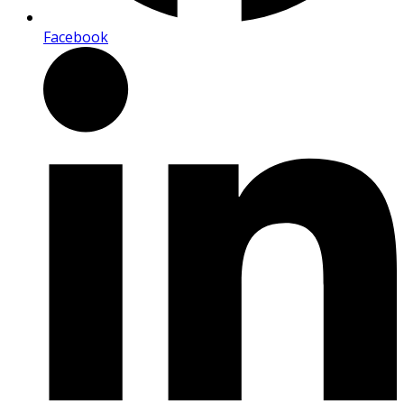
Facebook