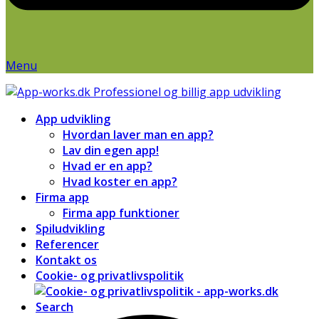
Menu
App udvikling
Hvordan laver man en app?
Lav din egen app!
Hvad er en app?
Hvad koster en app?
Firma app
Firma app funktioner
Spiludvikling
Referencer
Kontakt os
Cookie- og privatlivspolitik
Search