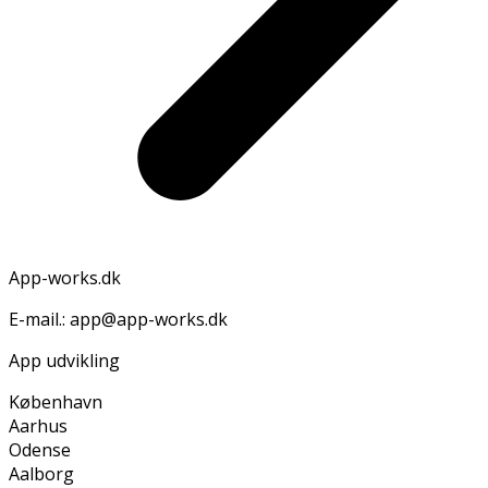
App-works.dk
E-mail.: app@app-works.dk
App udvikling
København
Aarhus
Odense
Aalborg