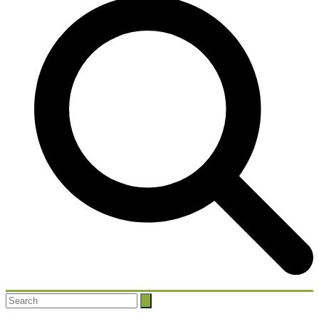
Search