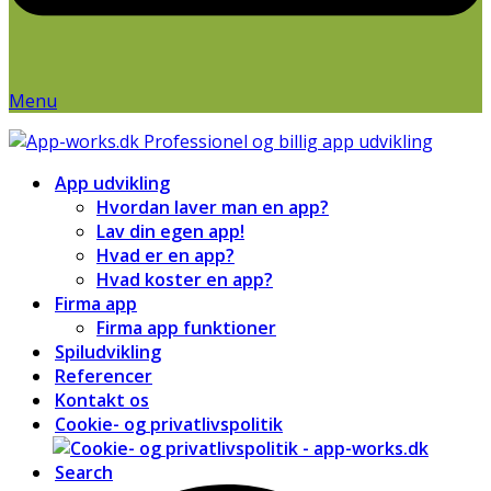
Menu
App udvikling
Hvordan laver man en app?
Lav din egen app!
Hvad er en app?
Hvad koster en app?
Firma app
Firma app funktioner
Spiludvikling
Referencer
Kontakt os
Cookie- og privatlivspolitik
Search