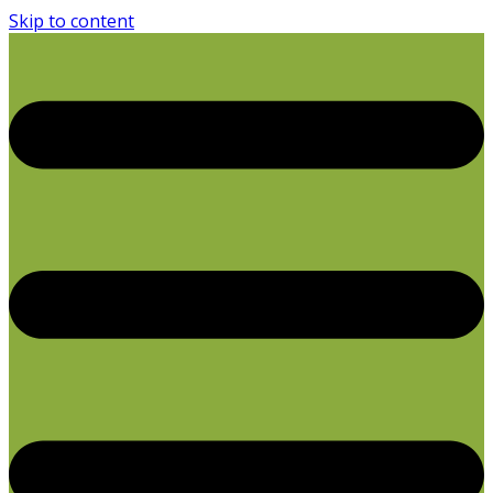
Skip to content