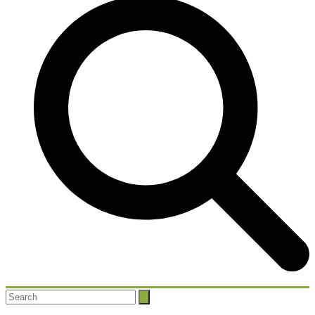
Search